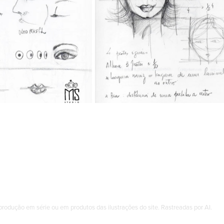
BLOG STUDIO
produção em série ou em produtos das ilustrações do site. Rastreadas por AI.