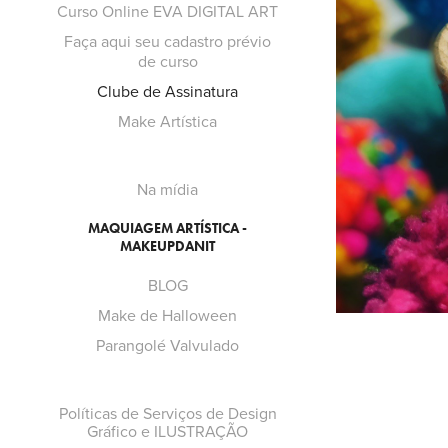
Curso Online EVA DIGITAL ART
Faça aqui seu cadastro prévio
de curso
A
Clube de Assinatura
Make Artística
Na mídia
MAQUIAGEM ARTÍSTICA -
MAKEUPDANIT
BLOG
Make de Halloween
Parangolé Valvulado
Políticas de Serviços de Design
Gráfico e ILUSTRAÇÃO