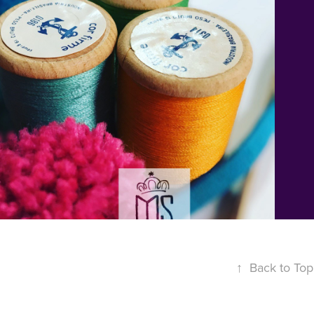
2021
POIE A ESCOLA 
GRATUITA EVA!
↑
Back to Top